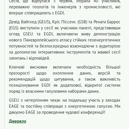
Сесія, що відбулася 5 червня, зібрала 40 учасників,
переважно геологів та інженерів з промисловості, які
вперше співпрацюють з EGDI.
Девід Вайтхед (GEUS), Кріс Піссенс (GSB) та Рената Баррос
(EGS) виступили у сесії як учасники панелі, представивши
огляд GSEU та EGDI, включаючи живу демонстрацію
нового Панєвропейського атласу стійких геоенергетичних
потужностей та безпосередньо взаємодіючи з аудиторією
за допомогою інтерактивних інструментів та жвавої сесії
запитань і відповідей.
Ключові висновки включали необхідність більшої
прозорості щодо охоплення даних, версій та
рекомендацій щодо цитування, а також важливість
позиціонування EGDI як додаткової, відкритої системи
поряд із власними галузевими наборами даних.
GSEU з нетерпінням чекає на подальшу участь у заходах
EAGE та постійну співпрацю з енергетичною галуззю. Ми
дякуємо EAGE за проведення чудової конференції!
Джерело