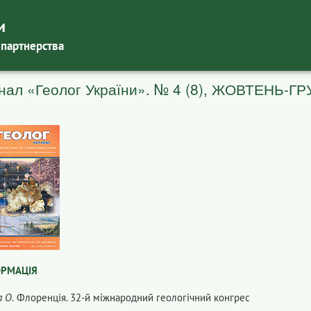
и
 партнерства
ал «Геолог України». № 4 (8), ЖОВТЕНЬ-ГР
ОРМАЦІЯ
 О.
Флоренція. 32-й міжнародний геологічний конгрес