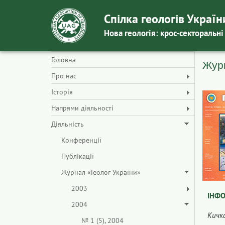
Спілка геологів Україн
Нова геологія: крос-секторальні
Головна
Журн
Про нас
Історія
Напрями діяльності
Діяльність
Конференції
Публікації
Журнал «Геолог України»
2003
ІНФ
2004
Кичка
№ 1 (5), 2004