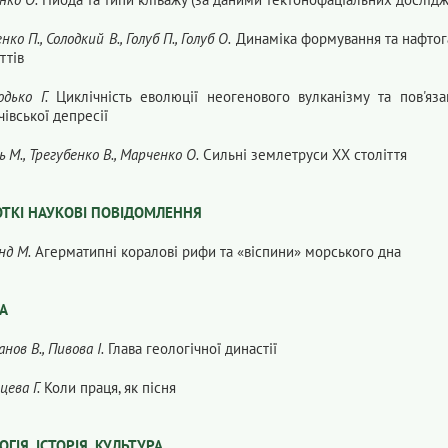
нко П., Солодкий В., Голуб П., Голуб О.
Динаміка формування та нафтог
ттів
дько Г.
Циклічність еволюції неогенового вулканізму та пов'яз
івської депресії
ь М., Трегубенко В., Марченко О.
Сильні землетруси ХХ століття
ТКІ НАУКОВІ ПОВІДОМЛЕННЯ
нд М.
Агерматипні коралові рифи та «віспини» морського дна
А
анов В., Пивова І.
Глава геологічної династії
цева Г.
Коли праця, як пісня
ОГІЯ, ІСТОРІЯ, КУЛЬТУРА