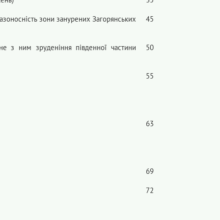
азоносність зони занурених Загорянських
45
ане з ним зруденіння південної частини
50
55
63
69
72