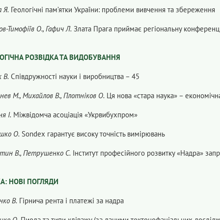
 Я.
Геологічні пам’ятки України: проблеми вивчення та збереження
в-Тимофіїв О., Гафич Л.
Злата Прага приймає регіональну конферен
ОГІЧНА РОЗВІДКА ТА ВИДОБУВАННЯ
 В.
Співдружності науки і виробництва – 45
ев М., Михайлов В., Плотніков О.
Ця нова «стара наука» – економічн
я І.
Міжвідомча асоціація «Укрвибухпром»
шко О.
Sondex гарантує високу точність вимірювань
тин В., Петрушенко С.
Інститут професійного розвитку «Надра» зап
А: НОВІ ПОГЛЯДИ
ко В.
Гірнича рента і платежі за надра
нко О.
Пиода та типи кліважу (за даними тектонофаціальних дослідж