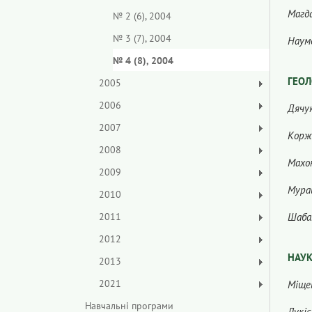
Магда
№ 2 (6), 2004
№ 3 (7), 2004
Наумо
№ 4 (8), 2004
ГЕОЛ
2005
2006
Дячук
2007
Коржн
2008
Махон
2009
Мура
2010
2011
Шаба
2012
НАУК
2013
2021
Міщен
Навчальні програми
Лукіє