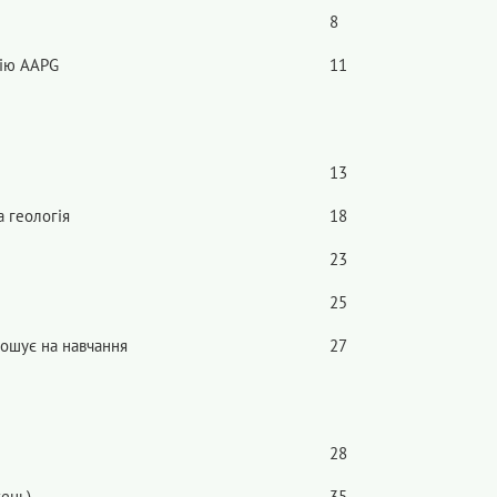
8
цію AAPG
11
13
а геологія
18
23
25
рошує на навчання
27
28
ень)
35