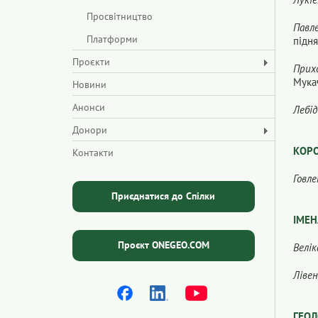
Просвітництво
Павле
Платформи
підня
Проєкти
Прихо
Мукач
Новини
Анонси
Лебід
Донори
КОРО
Контакти
Говле
Приєднатися до Спілки
ІМЕН
Проєкт ONEGEO.COM
Велік
Лівен
ГЕОЛ